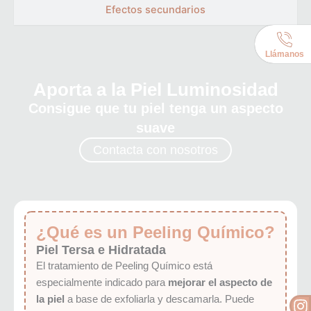
Efectos secundarios
Llámanos
Aporta a la Piel Luminosidad
Consigue que tu piel tenga un aspecto
suave
Contacta con nosotros
¿Qué es un Peeling Químico?
Piel Tersa e Hidratada
El tratamiento de Peeling Químico está
especialmente indicado para
mejorar el aspecto de
I
la piel
a base de exfoliarla y descamarla. Puede