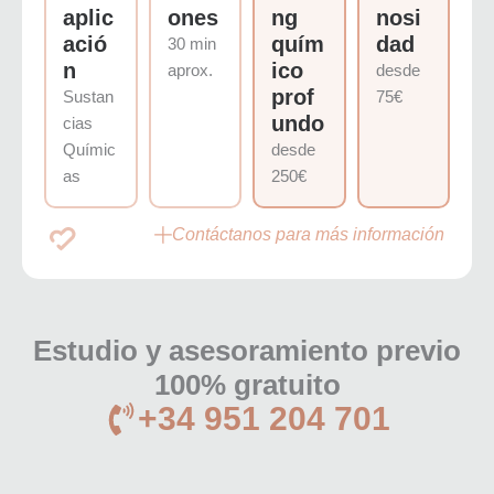
aplic
ones
ng
nosi
ació
quím
dad
30 min
n
ico
aprox.
desde
prof
Sustan
75€
undo
cias
Químic
desde
as
250€
Contáctanos para más información
Estudio y asesoramiento previo
100% gratuito
+34 951 204 701