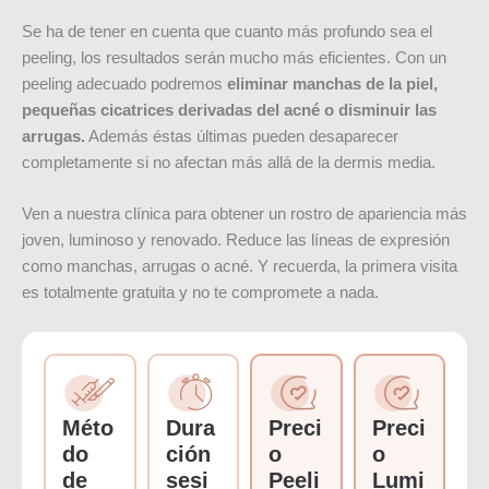
Se ha de tener en cuenta que cuanto más profundo sea el
peeling, los resultados serán mucho más eficientes. Con un
peeling adecuado podremos
eliminar manchas de la piel,
pequeñas cicatrices derivadas del acné o disminuir las
arrugas.
Además éstas últimas pueden desaparecer
completamente si no afectan más allá de la dermis media.
Ven a nuestra clínica para obtener un rostro de apariencia más
joven, luminoso y renovado. Reduce las líneas de expresión
como manchas, arrugas o acné. Y recuerda, la primera visita
es totalmente gratuita y no te compromete a nada.
Méto
Dura
Preci
Preci
do
ción
o
o
de
sesi
Peeli
Lumi