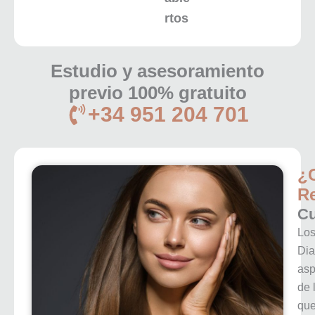
rtos
Estudio y asesoramiento
previo 100% gratuito
+34 951 204 701
¿C
Re
Cu
Los
Dia
asp
de 
que