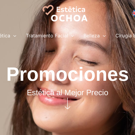
ética
Tratamiento Facial
Belleza
Cirugía 
Promociones
Estética al Mejor Precio